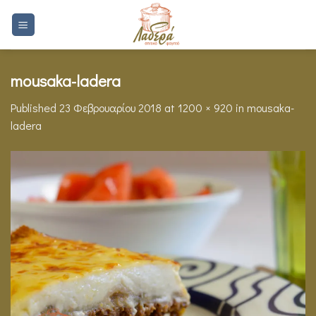
Skip
to
content
mousaka-ladera
Published
23 Φεβρουαρίου 2018
at
1200 × 920
in
mousaka-
ladera