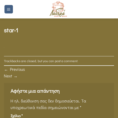
Skip
to
content
star-1
Trackbacks are closed, but you can
post a comment
.
←
Previous
Next
→
Αφήστε μια απάντηση
Η ηλ. διεύθυνση σας δεν δημοσιεύεται.
Τα
υποχρεωτικά πεδία σημειώνονται με
*
Σχόλιο
*